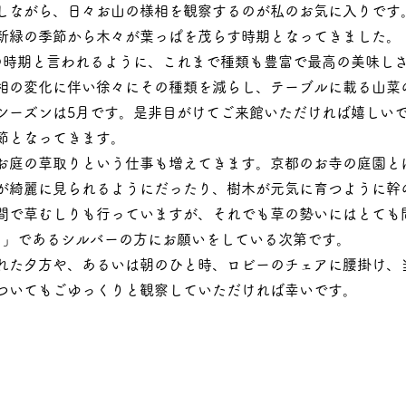
しながら、日々お山の様相を観察するのが私のお気に入りです
新緑の季節から木々が葉っぱを茂らす時期となってきました。
の時期と言われるように、これまで種類も豊富で最高の美味し
相の変化に伴い徐々にその種類を減らし、テーブルに載る山菜
シーズンは5月です。是非目がけてご来館いただければ嬉しい
節となってきます。
お庭の草取りという仕事も増えてきます。京都のお寺の庭園と
が綺麗に見られるようにだったり、樹木が元気に育つように幹
間で草むしりも行っていますが、それでも草の勢いにはとても
ロ」であるシルバーの方にお願いをしている次第です。
れた夕方や、あるいは朝のひと時、ロビーのチェアに腰掛け、
ついてもごゆっくりと観察していただければ幸いです。