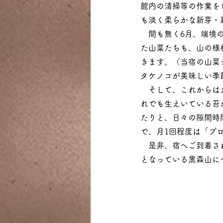
館内の清掃等の作業を
も淡く柔らかな新芽・
　間も無く6月、端境
た山菜たちも、山の様
きます。（当宿の山菜
タケノコが美味しい季
　そして、これからは
れでも生えいている苔
たりと、日々の隙間時
で、月1回程度は「プ
　是非、宿へご到着さ
となっている黒森山に