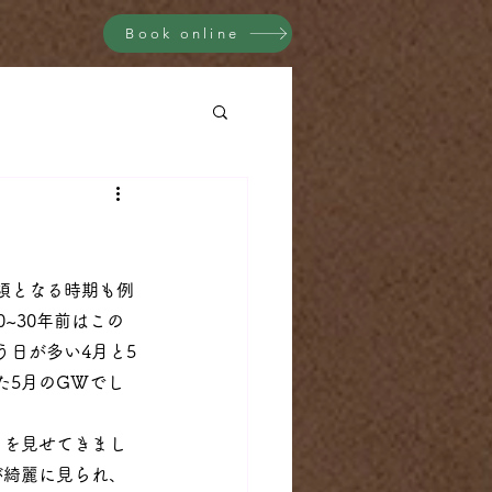
Book online
頃となる時期も例
~30年前はこの
日が多い4月と5
た5月のGWでし
さを見せてきまし
が綺麗に見られ、