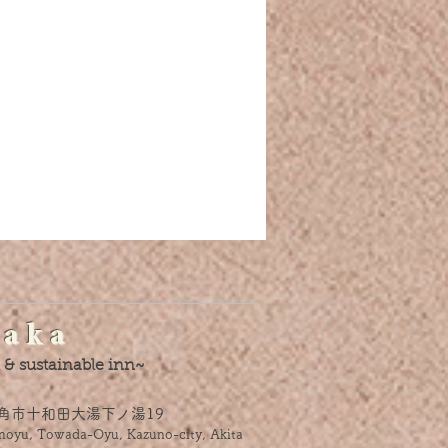
 a k a
 & sustainable inn~
角市十和田大湯下ノ湯19
onoyu, Towada-Oyu, Kazuno-city, Akita