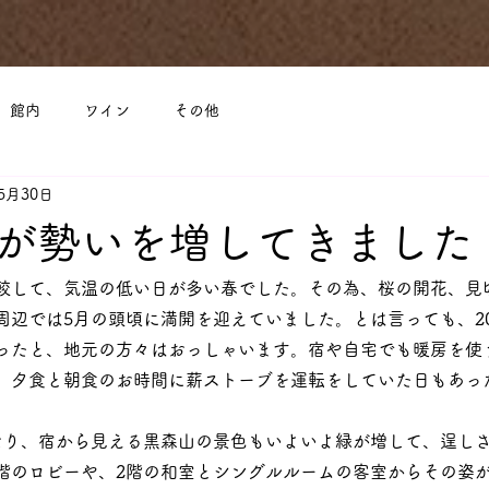
館内
ワイン
その他
5月30日
が勢いを増してきました
較して、気温の低い日が多い春でした。その為、桜の開花、見
周辺では5月の頭頃に満開を迎えていました。とは言っても、20
ったと、地元の方々はおっしゃいます。宿や自宅でも暖房を使う
、夕食と朝食のお時間に薪ストーブを運転をしていた日もあっ
なり、宿から見える黒森山の景色もいよいよ緑が増して、逞し
階のロビーや、2階の和室とシングルルームの客室からその姿