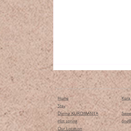
Home
Kura
Stay
Dining KUROMANTA
Swe
Hot spring
​on
冬季休館中のリフォームその
Our Location​