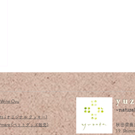
y u z
 Wine Oyu
~natural
ets (オリジナル クッキー)
秋田県鹿
e@mare​ (ペットグッズ販売)
​19, Shim