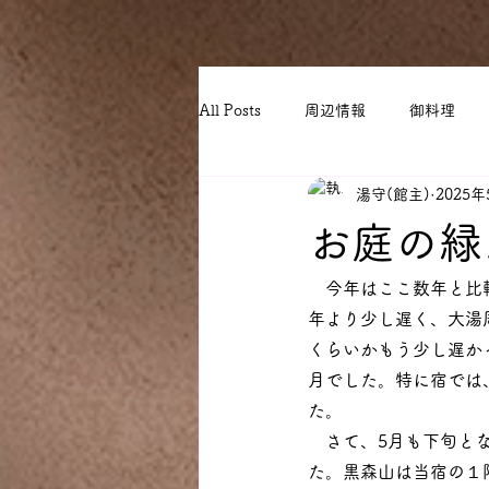
All Posts
周辺情報
御料理
湯守(館主)
2025年
お庭の緑
　今年はここ数年と比
年より少し遅く、大湯
くらいかもう少し遅か
月でした。特に宿では
た。
　さて、5月も下旬と
た。黒森山は当宿の１