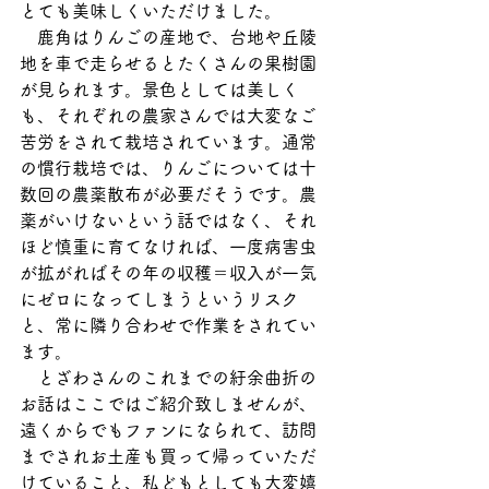
とても美味しくいただけました。
　鹿角はりんごの産地で、台地や丘陵
地を車で走らせるとたくさんの果樹園
が見られます。景色としては美しく
も、それぞれの農家さんでは大変なご
苦労をされて栽培されています。通常
の慣行栽培では、りんごについては十
数回の農薬散布が必要だそうです。農
薬がいけないという話ではなく、それ
ほど慎重に育てなければ、一度病害虫
が拡がればその年の収穫＝収入が一気
にゼロになってしまうというリスク
と、常に隣り合わせで作業をされてい
ます。
　とざわさんのこれまでの紆余曲折の
お話はここではご紹介致しませんが、
遠くからでもファンになられて、訪問
までされお土産も買って帰っていただ
けていること、私どもとしても大変嬉