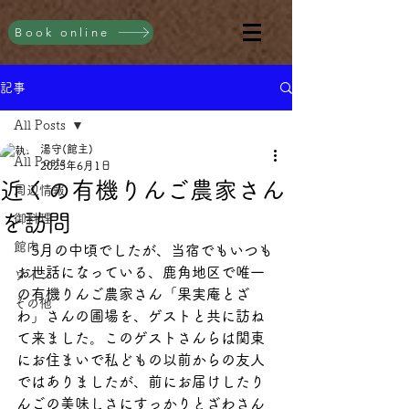
Book online
記事
All Posts
湯守(館主)
All Posts
2025年6月1日
近くの有機りんご農家さん
周辺情報
を訪問
御料理
館内
　5月の中頃でしたが、当宿でもいつも
お世話になっている、鹿角地区で唯一
ワイン
の有機りんご農家さん「果実庵とざ
その他
わ」さんの圃場を、ゲストと共に訪ね
て来ました。このゲストさんらは関東
にお住まいで私どもの以前からの友人
ではありましたが、前にお届けしたり
んごの美味しさにすっかりとざわさん