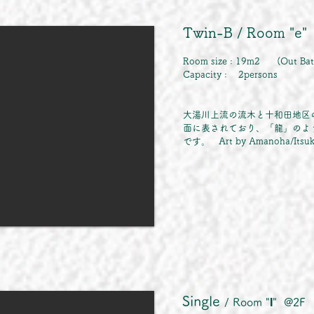
Twin-B / Room "e"
Room size : 19m2 (Out Bath
Capacity : 2persons
大湯川上流の流木と十和田地区
面に表されており、「龍」のよ
です。 Art by
Amanoha
/Itsu
Single
I
/ Room
"
" @2F