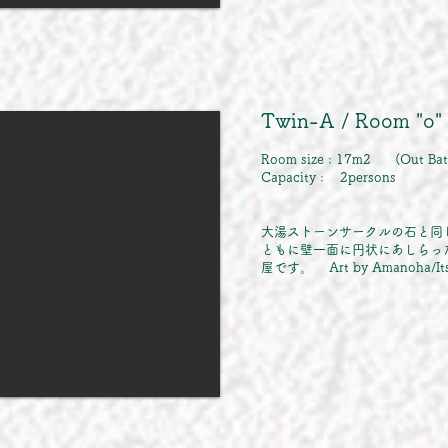
Twin-A / Room "o
Room size : 17m2 (Out Bath
Capacity : 2persons
大湯ストーンサークルの石と同
ともに壁一面に円状にあしらっ
屋です。 Art by
Amanoha
/I