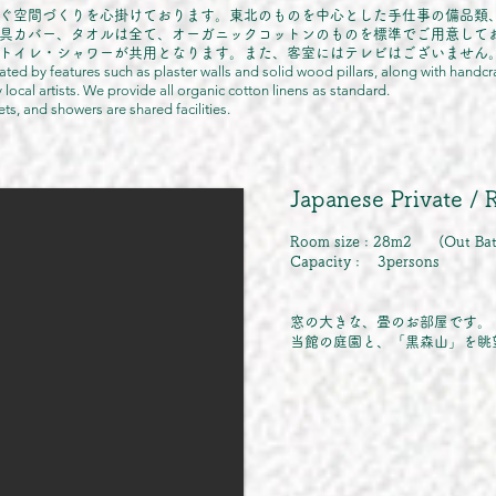
ぐ空間づくりを心掛けております。東北のものを中心とした手仕事の備品類
具カバー、タオル
は全て、オーガニックコットンのものを標準でご用意して
トイレ・シャワーが共用となります。また、客室にはテレビはございません。
ted by features such as plaster walls and solid wood pillars, along with handc
ocal artists. We provide all o
rganic cotton linens as standard.
ts, and showers are shared facilities.
Japanese Private 
Room size : 28m2 (Out Bath
Capacity : 3persons
窓の大きな、畳のお部屋です。
​当館の庭園と、「黒森山」を