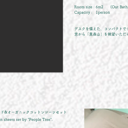
Room size : 6m2 (Out Bath/
Capacity : 1person
デスクを備えた、コンパクトで
窓から「黒森山」を眺望いただ
ェアトレード&オーガニックコットンシーツセット
sheets set by "People Tree".