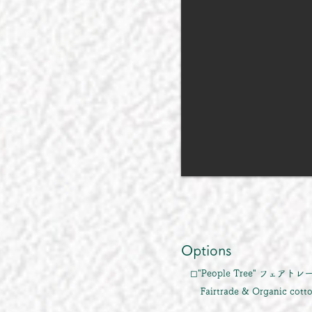
Options
◻︎"People Tree" フ
Fairtrade & Organic cotton 