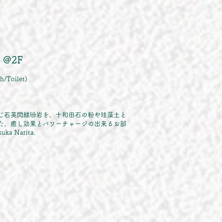
" @2F
/Toilet)
じ石英閃緑玢岩を、十和田石の粉や珪藻土と
た、癒し効果とパワーチャージの出来るお部
tsuka Narita.