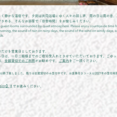
さく静かな湯宿です。夕刻は共同浴場にゆく人々の話し声、雨の日は雨の音、
がさめる、そんなお部屋で「田舎時間」をお愉しみ
ください。
y 4 guest rooms surrounded by quiet atmosphere. Please enjoy countryside time h
 evening, the sound of rain on rainy days, the sound of the wind on windy days,
ds.
日だけを営業日としております。
る日は、一日二組様までのご宿泊受入れとさせていただいております。
ごゆっ
は、
全館貸切でのご利用
がお勧めです。
ご案内
をご一読ください。
受付は終了致しました。残りは全館貸切のみ受付中です。お食事付きコースは
2027年の受付
tion】
までお進みください。