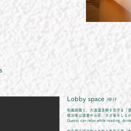
s
​Lobby space
/@1F
​和風庭園と、大湯温泉郷を見守る「
宿泊者は読書やお茶、ヨガ等をしな
Guests can relax while reading, drin