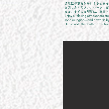
漆喰壁や無垢材等による心安ら
お楽しみください。シーツ・寝
なお、全てのお部屋は、洗面・
Enjoy a relaxing atmosphere crea
Tohoku region—and artworks by l
Please note that bathrooms, toile