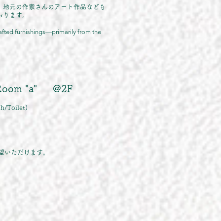
、地元の作家さんのアート作品なども
おります。
​
rafted furnishings—primarily from the
/ Room "a" @2F
/Toilet)
眺望いただけます。