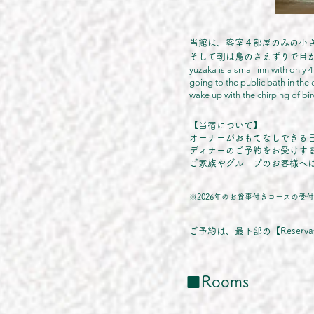
当館は、客室４部屋のみの小
そして朝は鳥のさえずりで目
yuzaka is a small inn with onl
going to the public bath in the
wake up with the chirping of bir
【当宿について】
オーナーがおもてなしできる
ディナーのご予約をお受けす
ご家族やグループのお客様へ
※2026年のお食事付きコースの
ご予約は、最下部の
【Reserva
■Rooms