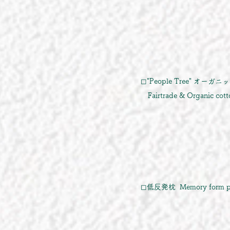
◻︎"People Tree" オー
Fairtrade & Organic cotton 
◻︎低反発枕 Memory form pil